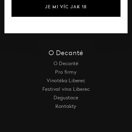
Šumivé víno
JE MI VÍC JAK 18
Vína Decanté Wines
Katalog vinařů
O Decanté
O Decanté
Pro firmy
Vinotéka Liberec
Festival vína Liberec
Degustace
Kontakty