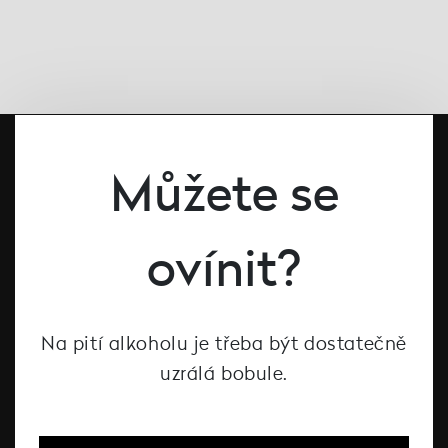
Můžete se
ovínit?
#dcntjelaska
Na pití alkoholu je třeba být dostatečně
uzrálá bobule.
Bílé víno
Červené víno
Růžové víno