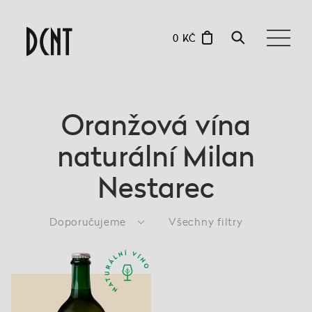
0 KČ
Oranžová vína
naturální Milan
Nestarec
Doporučujeme
Všechny filtry