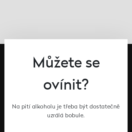
Můžete se
ovínit?
#dcntjelaska
Na pití alkoholu je třeba být dostatečně
uzrálá bobule.
Bílé víno
Červené víno