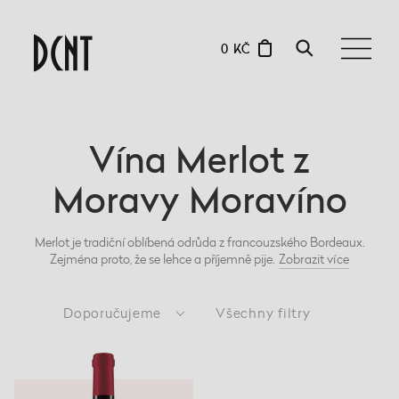
0 KČ
Vína Merlot z
Moravy Moravíno
Merlot je tradiční oblíbená odrůda z francouzského Bordeaux.
Zejména proto, že se lehce a příjemně pije.
Zobrazit
více
Doporučujeme
Všechny filtry