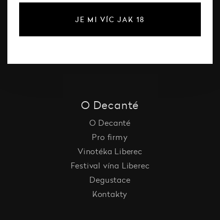
Růžové víno
JE MI VÍC JAK 18
Šumivé víno
Vína Decanté Wines
Katalog vinařů
O Decanté
O Decanté
Pro firmy
Vinotéka Liberec
Festival vína Liberec
Degustace
Kontakty