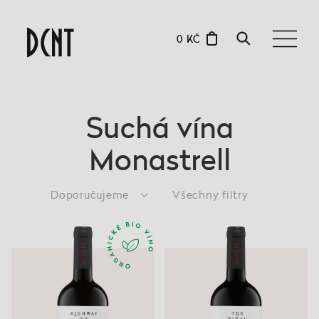
0 KČ
Suchá vína
Monastrell
Doporučujeme
Všechny filtry