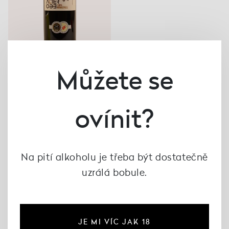
Můžete se
Alter Ego Monastrell
2018, Cortijo Trifillas
398 Kč
ovínit?
není skladem
Na pití alkoholu je třeba být dostatečně
uzrálá bobule.
JE MI VÍC JAK 18