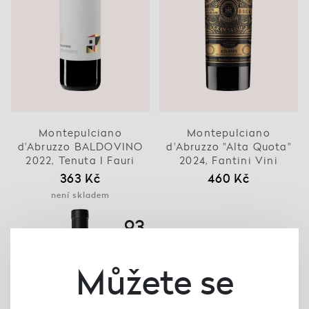
Montepulciano
Montepulciano
d'Abruzzo BALDOVINO
d'Abruzzo "Alta Quota"
2022, Tenuta I Fauri
2024, Fantini Vini
363 Kč
460 Kč
není skladem
93
Falstaff
93 points
Můžete se