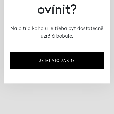
ovínit?
Na pití alkoholu je třeba být dostatečně
uzrálá bobule.
OTTOBRE ROSSO
Montepulciano
d'Abruzzo 2022, Tenuta I
JE MI VÍC JAK 18
Fauri
523 Kč