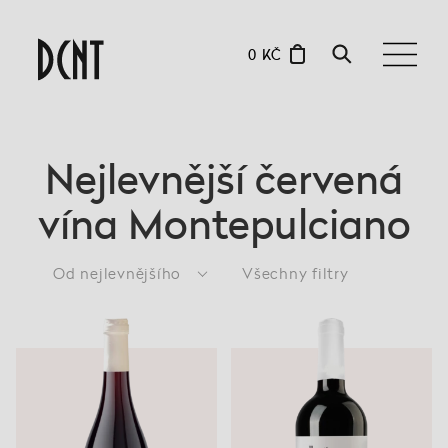
0 KČ
Nejlevnější červená
vína Montepulciano
Od nejlevnějšího
Všechny filtry