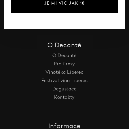
JE MI VÍC JAK 18
Vína Decanté Wines
Katalog vinařů
O Decanté
O Decanté
Pro firmy
Vinotéka Liberec
Festival vína Liberec
Degustace
Kontakty
Informace