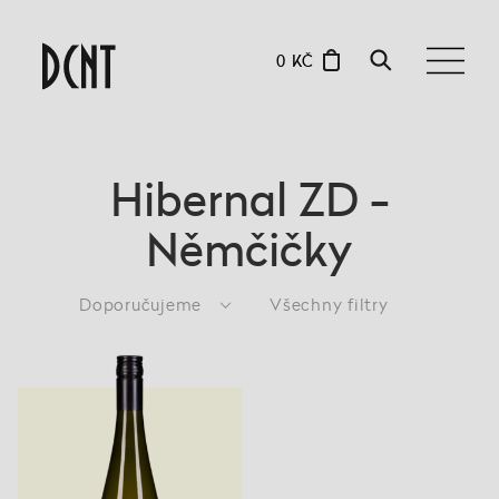
0 KČ
Hibernal ZD -
Němčičky
Doporučujeme
Všechny filtry