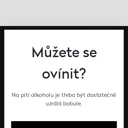
Můžete se
ovínit?
#dcntjelaska
Na pití alkoholu je třeba být dostatečně
Bílé víno
uzrálá bobule.
Červené víno
Růžové víno
Šumivé víno