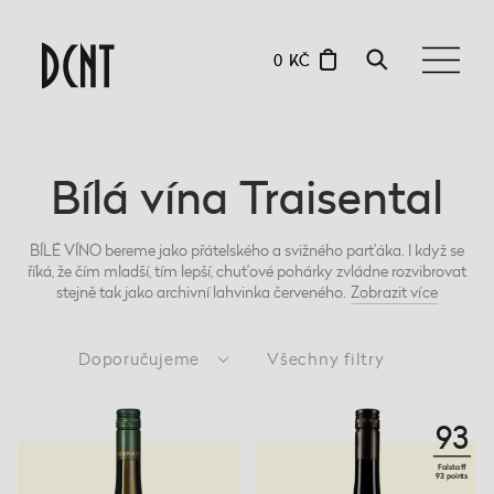
0 KČ
Bílá vína Traisental
BÍLÉ VÍNO bereme jako přátelského a svižného parťáka. I když se
říká, že čím mladší, tím lepší, chuťové pohárky zvládne rozvibrovat
stejně tak jako archivní lahvinka červeného.
Zobrazit
více
Doporučujeme
Všechny filtry
93
Falstaff
93 points