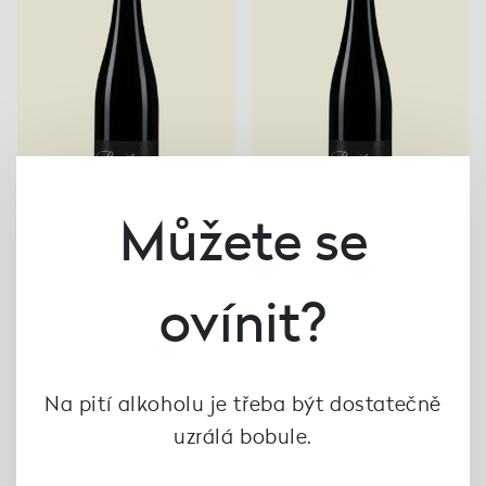
Můžete se
Grüner Veltliner "Ried
Grüner Veltliner "Alte
ovínit?
Rosengarten" 2024,
Reben" 2023, Weingut
Weingut Brachmann
Brachmann
289 Kč
345 Kč
není skladem
Na pití alkoholu je třeba být dostatečně
uzrálá bobule.