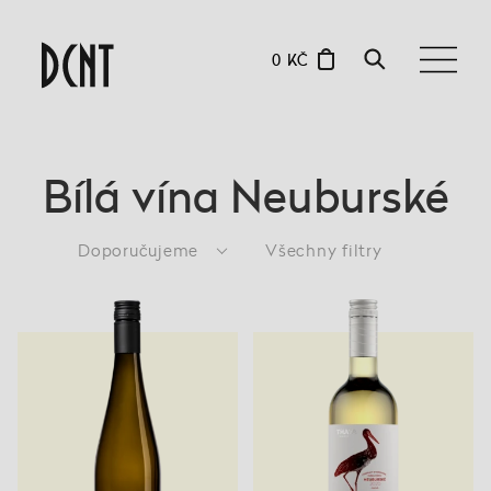
0 KČ
Bílá vína Neuburské
Doporučujeme
Všechny filtry