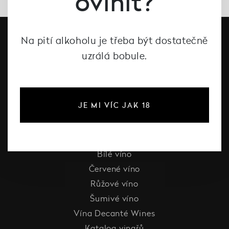
ovínit?
Na pití alkoholu je třeba být dostatečně
uzrálá bobule.
JE MI VÍC JAK 18
#dcntjelaska
Bílé víno
Červené víno
Růžové víno
Šumivé víno
Vína Decanté Wines
Katalog vinařů