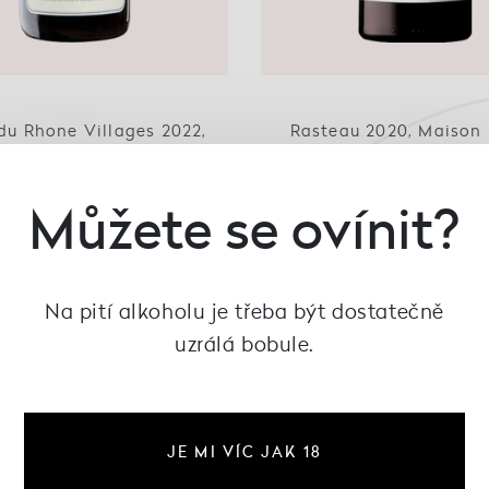
du Rhone Villages 2022,
Rasteau 2020, Maison
Maison Lavau
414 Kč
244 Kč
Můžete se ovínit?
Na pití alkoholu je třeba být dostatečně
uzrálá bobule.
JE MI VÍC JAK 18