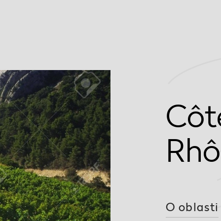
Côt
Rhô
O oblasti