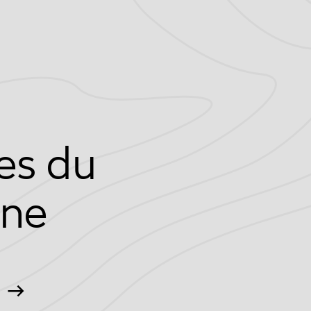
es du
ne