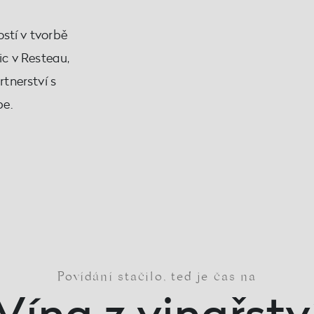
ostí v tvorbě
ic v Resteau,
tnerství s
e.
Povídání stačilo, teď je čas na
Vína z vinařstv