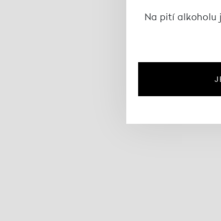
Na pití alkoholu 
J