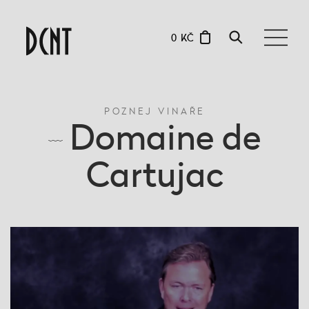
0 KČ
POZNEJ VINAŘE
Domaine de
Cartujac