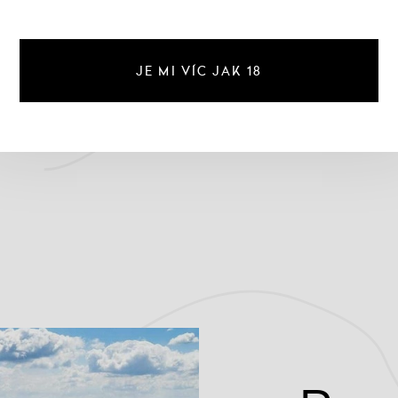
u Olivier 2017, Château
Olivier
847 Kč
JE MI VÍC JAK 18