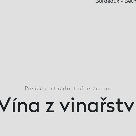
Bordeaux - Be
Povídání stačilo, teď je čas na
Vína z vinařstv