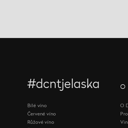
#dcntjelaska
O 
Bílé víno
O 
Červené víno
Pro
Růžové víno
Vin