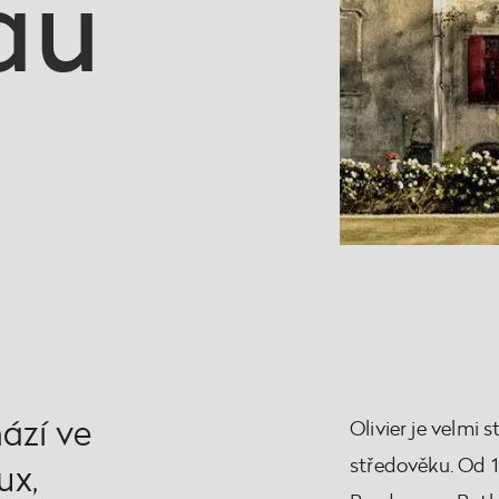
au
ází ve
Olivier je velmi 
středověku. Od 19
ux,