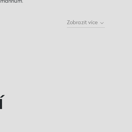
thmannům.
Zobrazit
více
í