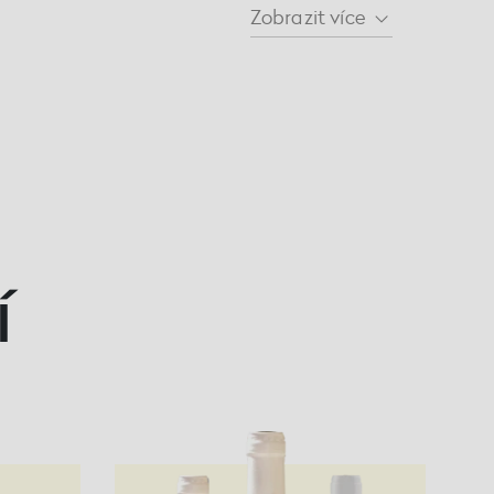
Zobrazit
více
í