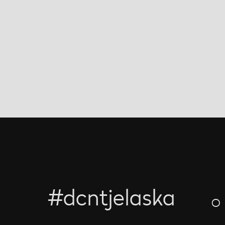
#dcntjelaska
O 