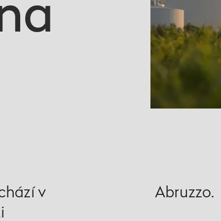
ana
chází v
Abruzzo.
i