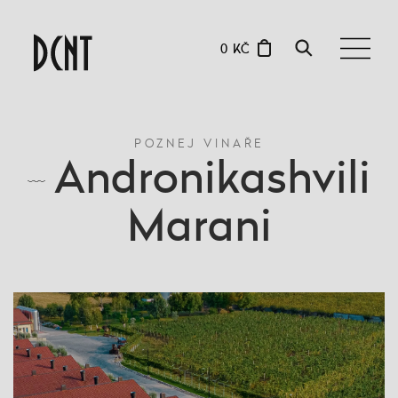
0 KČ
POZNEJ VINAŘE
Andronikashvili
Marani