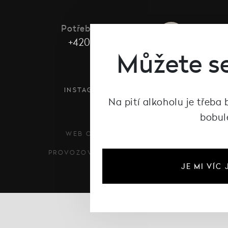
Potřebujete poradit?
+420 485 101 486
Můžete se
INSTAGRAM
FACEBOOK
Na pití alkoholu je třeba
bobul
WEB ODŠPUNTOVAL
PROVOZOVÁNO NA SYSTÉMU
JE MI VÍC 