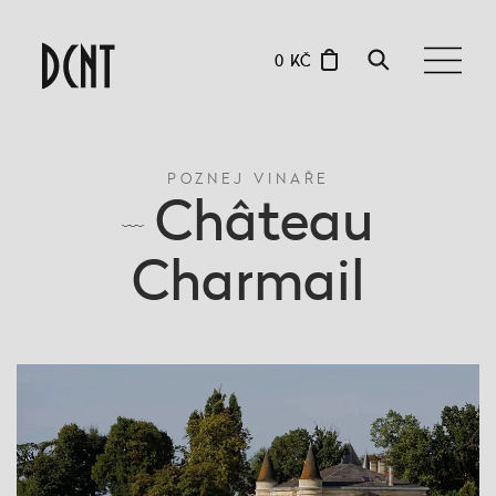
0 KČ
POZNEJ VINAŘE
Château
Charmail