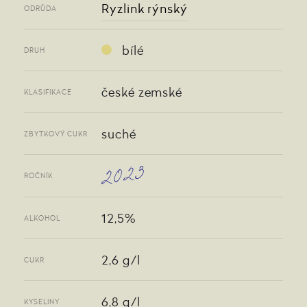
Ryzlink rýnský
ODRŮDA
bílé
DRUH
české zemské
KLASIFIKACE
suché
ZBYTKOVÝ CUKR
2023
ROČNÍK
12,5%
ALKOHOL
2,6 g/l
CUKR
6,8 g/l
KYSELINY