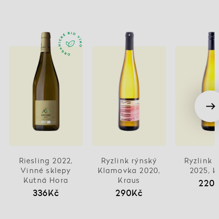
Riesling 2022,
Ryzlink rýnský
Ryzlink 
Vinné sklepy
Klamovka 2020,
2025, K
Kutná Hora
Kraus
220
336Kč
290Kč