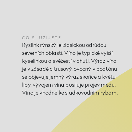
CO SI UŽIJETE
Ryzlink rýnský je klasickou odrůdou
severních oblastí. Víno je typické vyšší
kyselinkou a svěžestí v chuti. Výraz vína
je v zásadě citrusový, ovocný v podtónu
se objevuje jemný výraz skořice a květu
lípy, vývojem vína posiluje projev medu.
Víno je vhodné ke sladkovodním rybám.