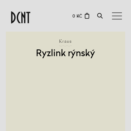
0 KČ
Kraus
Ryzlink rýnský