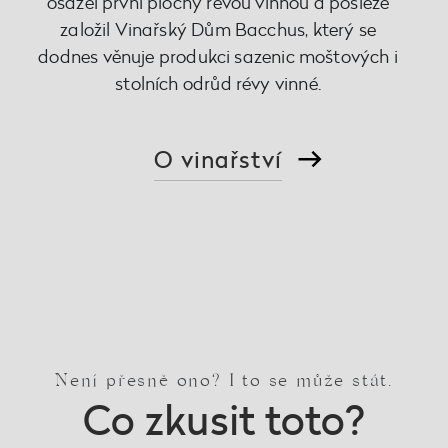
osázel první plochy révou vinnou a posléze
založil Vinařský Dům Bacchus, který se
dodnes věnuje produkci sazenic moštových i
stolních odrůd révy vinné.
O vinařství
Není přesně ono? I to se může stát.
Co zkusit toto?