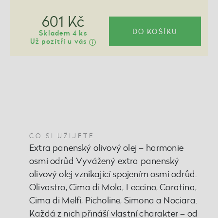
601 Kč
DO KOŠÍKU
Skladem 4 ks
Už pozítří u vás
CO SI UŽIJETE
Extra panenský olivový olej – harmonie
osmi odrůd Vyvážený extra panenský
olivový olej vznikající spojením osmi odrůd:
Olivastro, Cima di Mola, Leccino, Coratina,
Cima di Melfi, Picholine, Simona a Nociara.
Každá z nich přináší vlastní charakter – od