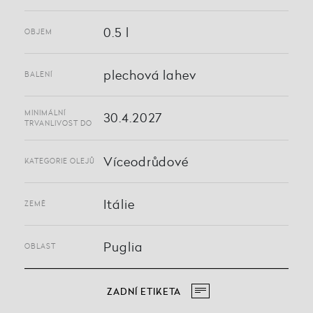
0.5 l
OBJEM
plechová lahev
BALENÍ
MINIMÁLNÍ
30.4.2027
TRVANLIVOST DO
Víceodrůdové
KATEGORIE OLEJŮ
Itálie
ZEMĚ
Puglia
OBLAST
ZADNÍ ETIKETA