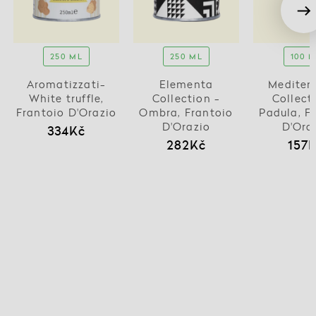
250 ML
250 ML
100 
Aromatizzati-
Elementa
Mediter
White truffle,
Collection -
Collect
Frantoio D'Orazio
Ombra, Frantoio
Padula, F
D'Orazio
D'Ora
334Kč
282Kč
157