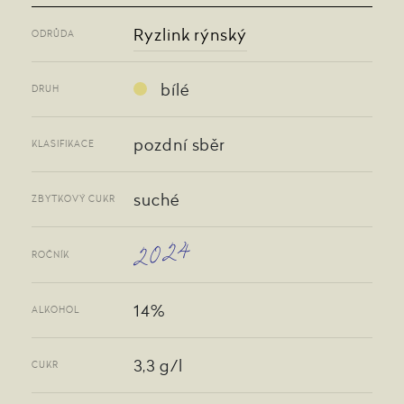
Ryzlink rýnský
ODRŮDA
bílé
DRUH
pozdní sběr
KLASIFIKACE
suché
ZBYTKOVÝ CUKR
2024
ROČNÍK
14%
ALKOHOL
3,3 g/l
CUKR