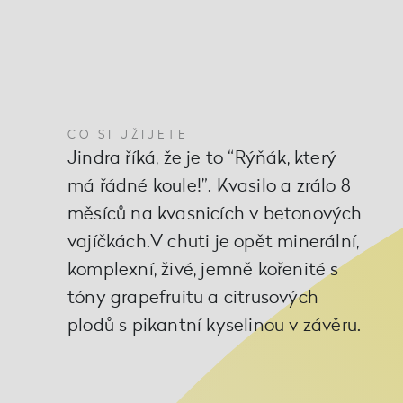
CO SI UŽIJETE
Jindra říká, že je to “Rýňák, který
má řádné koule!”. Kvasilo a zrálo 8
měsíců na kvasnicích v betonových
vajíčkách.V chuti je opět minerální,
komplexní, živé, jemně kořenité s
tóny grapefruitu a citrusových
plodů s pikantní kyselinou v závěru.