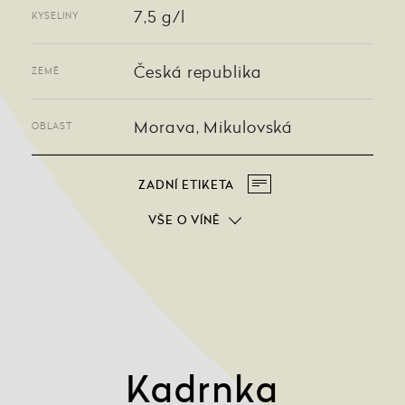
7,5 g/l
KYSELINY
Česká republika
ZEMĚ
Morava, Mikulovská
OBLAST
ZADNÍ ETIKETA
VŠE O VÍNĚ
Kadrnka