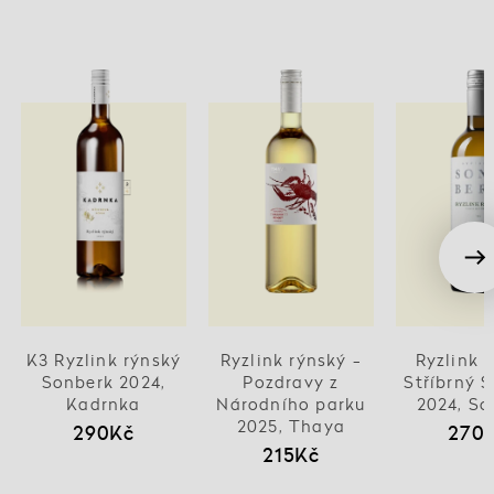
K3 Ryzlink rýnský
Ryzlink rýnský -
Ryzlink 
Sonberk 2024,
Pozdravy z
Stříbrný 
Kadrnka
Národního parku
2024, So
2025, Thaya
290Kč
270
215Kč