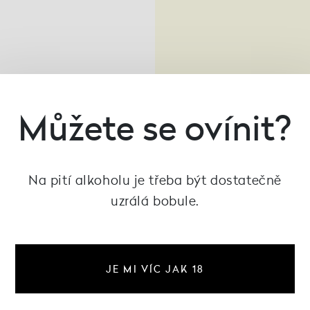
Doplňky
- dárkové p
Můžete se ovínit?
Dárkový p
Na pití alkoholu je třeba být dostatečně
uzrálá bobule.
2 000 Kč
JE MI VÍC JAK 18
Skladem 18 ks
Už pozítří u vás