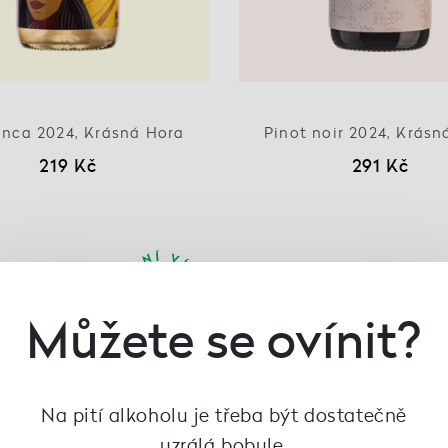
anca 2024, Krásná Hora
Pinot noir 2024, Krásn
219 Kč
291 Kč
Můžete se ovínit?
Na pití alkoholu je třeba být dostatečně
uzrálá bobule.