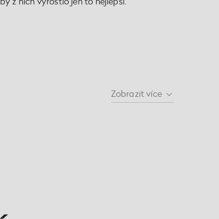
y z nich vyrostlo jen to nejlepší.
Zobrazit
více