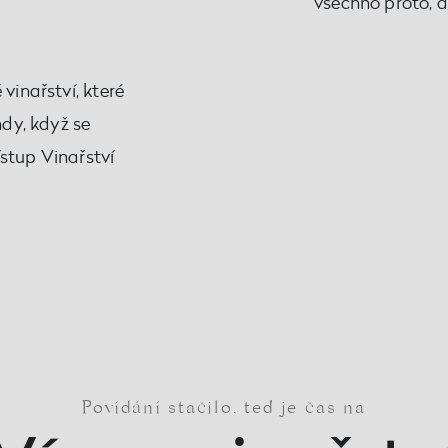
všechno proto, ab
vinařství, které
hdy, když se
ístup Vinařství
Povídání stačilo, teď je čas na