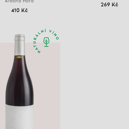
Krásná Hora
269 Kč
410 Kč