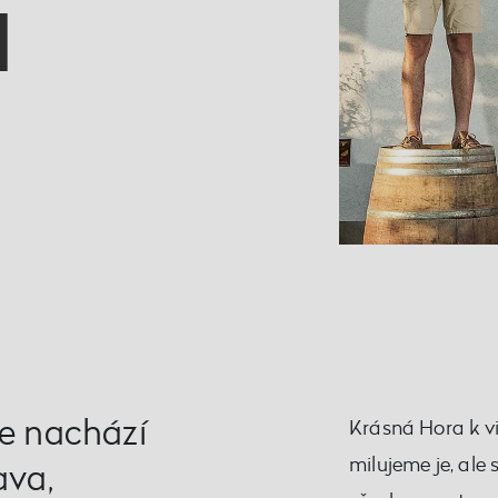
á
se nachází
Krásná Hora k v
milujeme je, ale
ava,