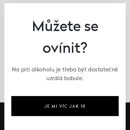
Prosecco Rosé Brut
Millesimato 2025,
Cantine Borga
Můžete se
263 Kč
ovínit?
Na pití alkoholu je třeba být dostatečně
uzrálá bobule.
JE MI VÍC JAK 18