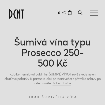
0 KČ
Šumivá vína typu
Prosecco 250-
500 Kč
Kdo by nemiloval bublinky. ŠUMIVÉ VÍNO hravě svede nejen
chuťové pohárky či partnera, ale i parádní večer s přáteli a oslavy po
celém světě.
Zobrazit
více
DRUH ŠUMIVÉHO VÍNA