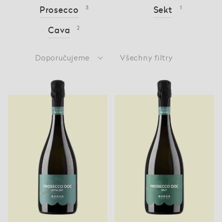
Prosecco
3
Sekt
1
Cava
2
Doporučujeme
Všechny filtry