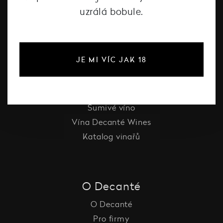
uzrálá bobule.
#dcntjelaska
JE MI VÍC JAK 18
Bílé víno
Červené víno
Růžové víno
Šumivé víno
Vína Decanté Wines
Katalog vinařů
O Decanté
O Decanté
Pro firmy