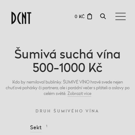
0 KČ
Šumivá suchá vína
500-1000 Kč
Kdo by nemiloval bublinky. ŠUMIVÉ VÍNO hravě svede nejen
chuťové pohárky či partnera, ale i parádní večer s přáteli a oslavy po
celém světě.
Zobrazit
více
DRUH ŠUMIVÉHO VÍNA
Sekt
1