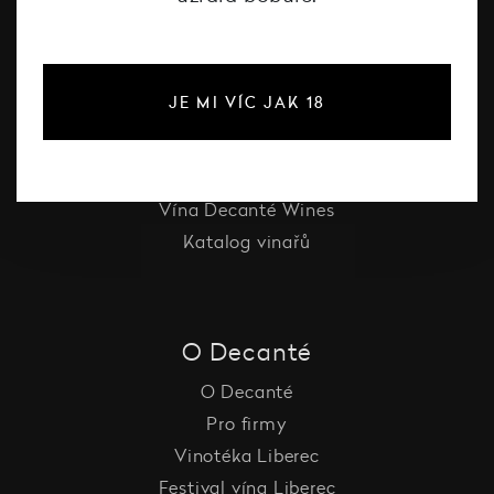
#dcntjelaska
Bílé víno
JE MI VÍC JAK 18
Červené víno
Růžové víno
Šumivé víno
Vína Decanté Wines
Katalog vinařů
O Decanté
O Decanté
Pro firmy
Vinotéka Liberec
Festival vína Liberec