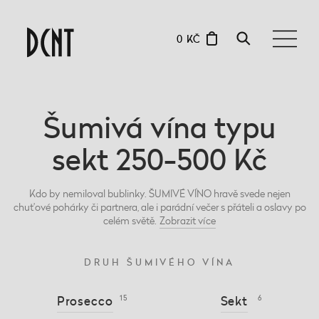
0 KČ
Šumivá vína typu
sekt 250-500 Kč
Kdo by nemiloval bublinky. ŠUMIVÉ VÍNO hravě svede nejen
chuťové pohárky či partnera, ale i parádní večer s přáteli a oslavy po
celém světě.
Zobrazit
více
DRUH ŠUMIVÉHO VÍNA
Prosecco
15
Sekt
6