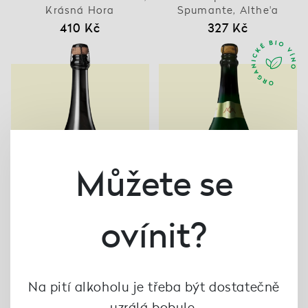
Krásná Hora
Spumante, Althe'a
410 Kč
327 Kč
Můžete se
ovínit?
Sekt Cuvée Barborka
Sekt Kuks 2021, Vinné
Na pití alkoholu je třeba být dostatečně
2021, Kadrnka
sklepy Kutná Hora
490 Kč
490 Kč
uzrálá bobule.