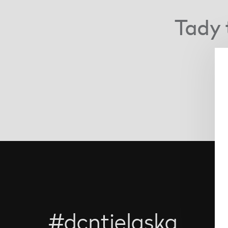
Tady t
#dcntjelaska
O 