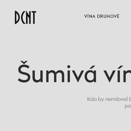
VÍNA DRUHOVĚ
Šumivá vín
Kdo by nemiloval b
pa