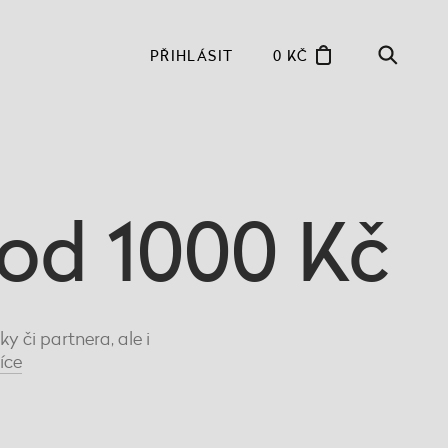
PŘIHLÁSIT
0 KČ
 od 1000 Kč
 či partnera, ale i
íce