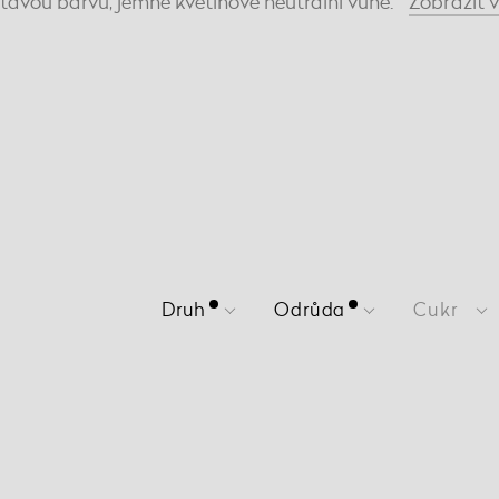
atavou barvu, jemné květinové neutrální vůně.
Zobrazit
v
Druh
Odrůda
Cukr