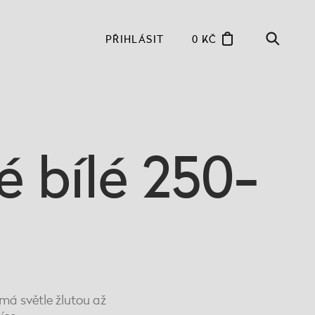
PŘIHLÁSIT
0 KČ
 bílé 250-
má světle žlutou až