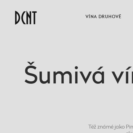
VÍNA DRUHOVĚ
Šumivá ví
Též známé jako Pin