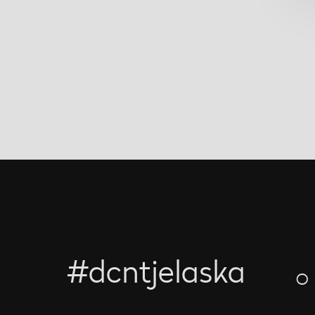
#dcntjelaska
O 