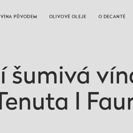
VÍNA PŮVODEM
OLIVOVÉ OLEJE
O DECANTÉ
ší šumivá vín
Tenuta I Faur