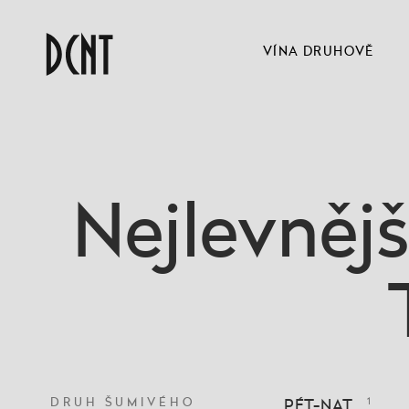
VÍNA DRUHOVĚ
Nejlevněj
DRUH ŠUMIVÉHO
PÉT-NAT
1