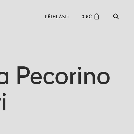
PŘIHLÁSIT
0 KČ
a Pecorino
i