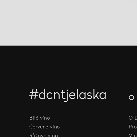
#dcntjelaska
O 
Bílé víno
O 
Červené víno
Pro
Růžové víno
Vin