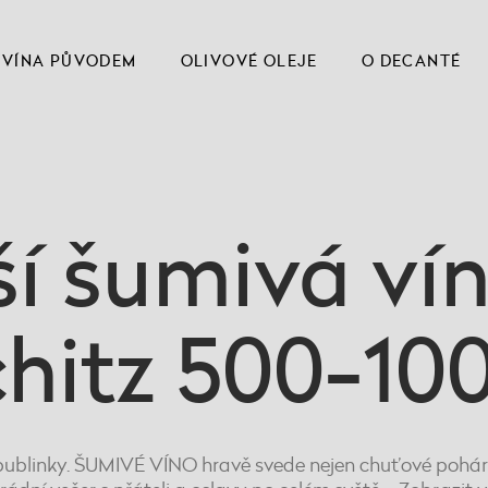
VÍNA PŮVODEM
OLIVOVÉ OLEJE
O DECANTÉ
ší šumivá ví
hitz 500-10
ublinky. ŠUMIVÉ VÍNO hravě svede nejen chuťové pohárky