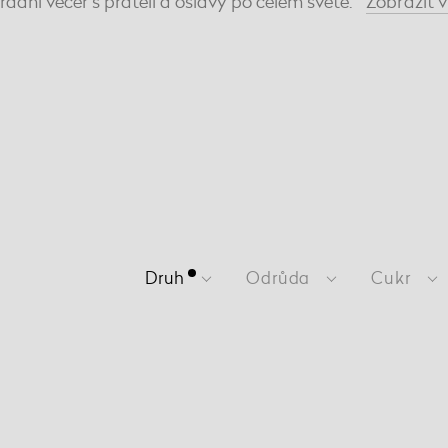
rádní večer s přáteli a oslavy po celém světě.
Zobrazit
v
Druh
Odrůda
Cukr