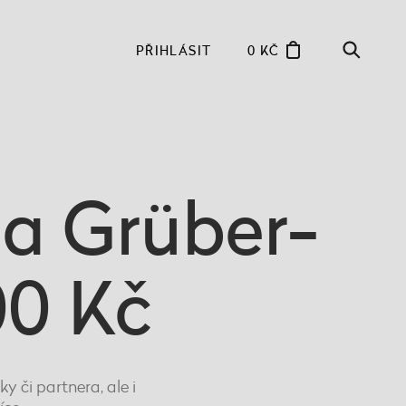
PŘIHLÁSIT
0 KČ
na Grüber-
00 Kč
 či partnera, ale i