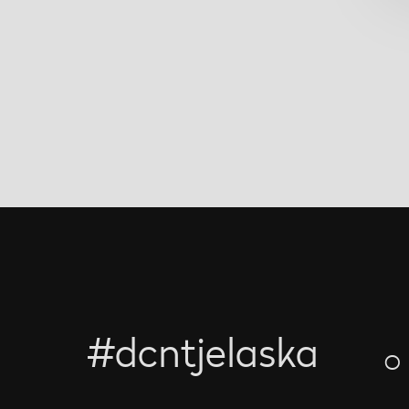
#dcntjelaska
O 