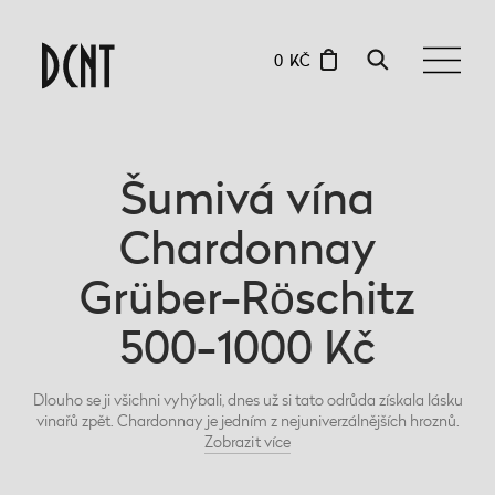
0 KČ
Šumivá vína
Chardonnay
Grüber-Röschitz
500-1000 Kč
Dlouho se ji všichni vyhýbali, dnes už si tato odrůda získala lásku
vinařů zpět. Chardonnay je jedním z nejuniverzálnějších hroznů.
Zobrazit
více