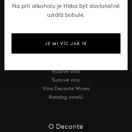
Na pití alkoholu je třeba být dostatečně
uzrálá bobule.
#dcntjelaska
JE MI VÍC JAK 18
Bílé víno
Červené víno
Růžové víno
Šumivé víno
Vína Decanté Wines
Katalog vinařů
O Decanté