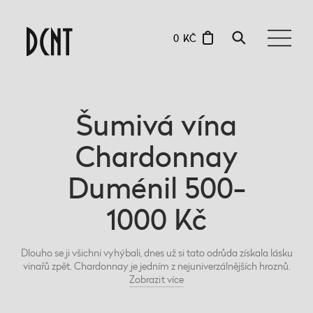
0 KČ
Šumivá vína
Chardonnay
Duménil 500-
1000 Kč
Dlouho se ji všichni vyhýbali, dnes už si tato odrůda získala lásku
vinařů zpět. Chardonnay je jedním z nejuniverzálnějších hroznů.
Zobrazit
více