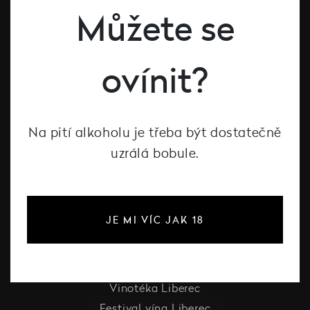
#dcntjelaska
Můžete se
Bílé víno
ovínit?
Červené víno
Růžové víno
Šumivé víno
Na pití alkoholu je třeba být dostatečně
Vína Decanté Wines
uzrálá bobule.
Katalog vinařů
O Decanté
JE MI VÍC JAK 18
O Decanté
Pro firmy
Vinotéka Liberec
Festival vína Liberec