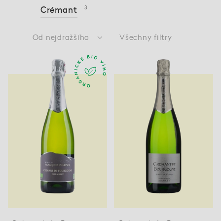
Crémant
3
Od nejdražšího
Všechny filtry