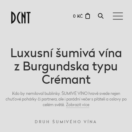
0 KČ
Luxusní šumivá vína
z Burgundska typu
Crémant
Kdo by nemiloval bublinky. ŠUMIVÉ VÍNO hravě svede nejen
chuťové pohárky či partnera, ale i parádní večer s přáteli a oslavy po
celém světě.
Zobrazit
více
DRUH ŠUMIVÉHO VÍNA