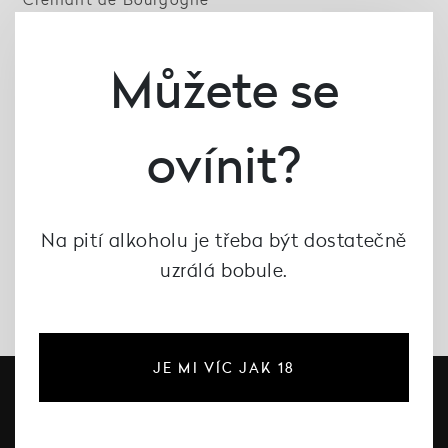
Reserve, Les Vignerons
de Mancey
436 Kč
Můžete se
není skladem
ovínit?
Na pití alkoholu je třeba být dostatečně
uzrálá bobule.
JE MI VÍC JAK 18