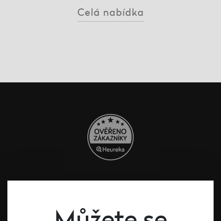
Celá nabídka
#dcntjelaska
Můžete se
Bílé víno