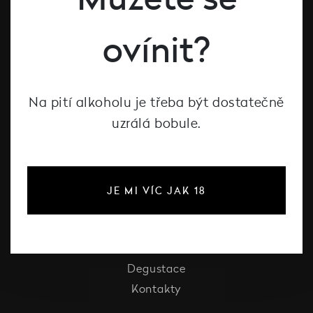
Červené víno
Růžové víno
ovínit?
Šumivé víno
Vína Decanté Wines
Katalog vinařů
Na pití alkoholu je třeba být dostatečně
uzrálá bobule.
O Decanté
O Decanté
JE MI VÍC JAK 18
Pro firmy
Vinotéka Liberec
Festival vína Liberec
Degustace
Kontakty