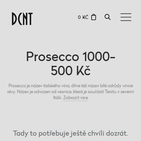
0 KČ
Prosecco 1000-
500 Kč
Prosecco je název italského vína, dříve též název bílé odrůdy vinné
révy. Název je odvozen od vesnice, která je součástí Terstu v severní
Itálii.
Zobrazit
více
Tady to potřebuje ještě chvíli dozrát.