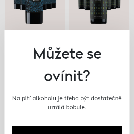
Můžete se
AKCE 5+1 ZDARMA
AKCE 5+1 ZDARMA
125 Malvasia Nera 2023,
125 BIOLOGICO
Feudi Salentini
Primitivo 2023, Feudi
ovínit?
Salentini
1 060 Kč
1 272 Kč
1 120 Kč
1 344 Kč
Na pití alkoholu je třeba být dostatečně
uzrálá bobule.