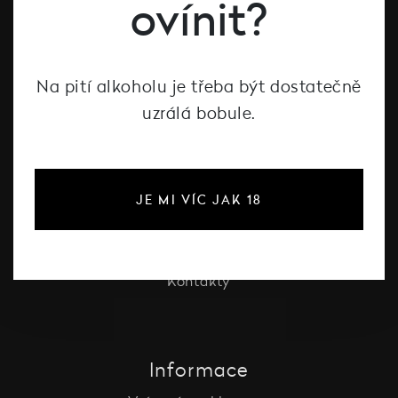
ovínit?
Vína Decanté Wines
Katalog vinařů
Na pití alkoholu je třeba být dostatečně
uzrálá bobule.
O Decanté
O Decanté
Pro firmy
JE MI VÍC JAK 18
Vinotéka Liberec
Festival vína Liberec
Degustace
Kontakty
Informace