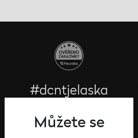
#dcntjelaska
Bílé víno
Červené víno
Můžete se
Růžové víno
Šumivé víno