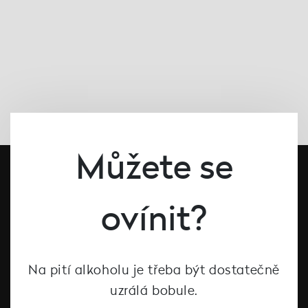
Můžete se
ovínit?
Na pití alkoholu je třeba být dostatečně
#dcntjelaska
uzrálá bobule.