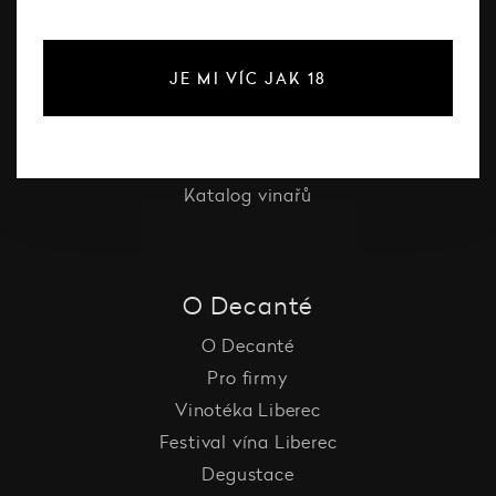
Bílé víno
Červené víno
JE MI VÍC JAK 18
Růžové víno
Šumivé víno
Vína Decanté Wines
Katalog vinařů
O Decanté
O Decanté
Pro firmy
Vinotéka Liberec
Festival vína Liberec
Degustace