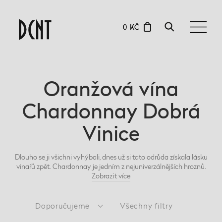
0 KČ
Oranžová vína
Chardonnay Dobrá
Vinice
Dlouho se ji všichni vyhýbali, dnes už si tato odrůda získala lásku
vinařů zpět. Chardonnay je jedním z nejuniverzálnějších hroznů.
Zobrazit
více
Doporučujeme
Všechny filtry