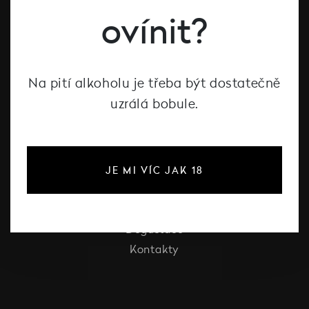
ovínit?
Šumivé víno
Vína Decanté Wines
Katalog vinařů
Na pití alkoholu je třeba být dostatečně
uzrálá bobule.
O Decanté
O Decanté
Pro firmy
JE MI VÍC JAK 18
Vinotéka Liberec
Festival vína Liberec
Degustace
Kontakty