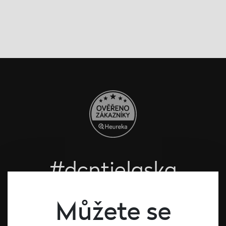
#dcntjelaska
Bílé víno
Můžete se
Červené víno
Růžové víno