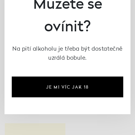
Můžete se
ovínit?
Na pití alkoholu je třeba být dostatečně
uzrálá bobule.
500 ML
500 ML
Elementa Collection
Marea v dárkovém
JE MI VÍC JAK 18
Ombra v dárkovém
balení, Frantoio
balení, Frantoio
D'Orazio
D'Orazio
601 Kč
601 Kč