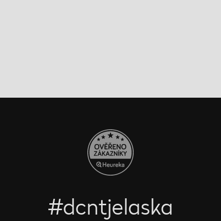
#dcntjelaska