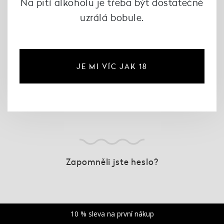
Na pití alkoholu je třeba být dostatečně
uzrálá bobule.
PŘIHLÁSIT
JE MI VÍC JAK 18
Zapomněli jste heslo?
10 % sleva na první nákup