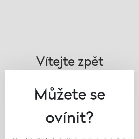
Vítejte zpět
Nemáte ještě účet?
Zaregistrujte se
Můžete se
Uživatelské jméno
ovínit?
Heslo