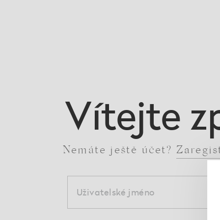
Vítejte z
Nemáte ještě účet?
Zaregis
Uživatelské jméno