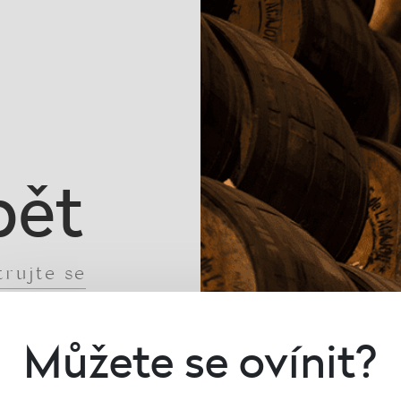
pět
trujte se
Můžete se ovínit?